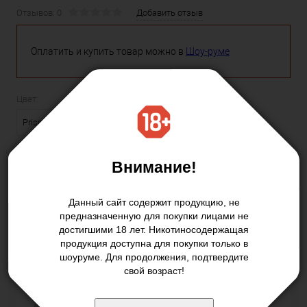
Отзывов: 0
Добавить отзыв
Оплатить и купить товар можно в
Шоу-руме
Цвет:
Prism Gunmetal
Внимание!
4 750 руб.
/ шт
Данный сайт содержит продукцию, не
предназначенную для покупки лицами не
Подписаться
достигшими 18 лет. Никотиносодержащая
продукция доступна для покупки только в
шоуруме. Для продолжения, подтвердите
свой возраст!
Купить в 1 клик