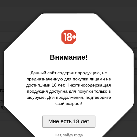
Другие то
Внимание!
Другие то
Другие то
Данный сайт содержит продукцию, не
предназначенную для покупки лицами не
достигшими 18 лет. Никотиносодержащая
Ягодные
продукция доступна для покупки только в
шоуруме. Для продолжения, подтвердите
al Korean Taste Salt - Cherry
свой возраст!
л) [49310]
Мне есть 18 лет
Нет, зайду когда