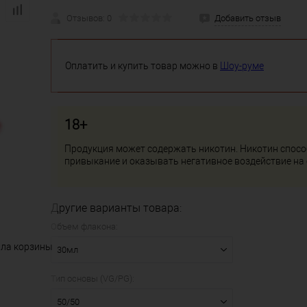
Отзывов: 0
Добавить отзыв
Оплатить и купить товар можно в
Шоу-руме
18+
Продукция может содержать никотин. Никотин спос
привыкание и оказывать негативное воздействие на
Другие варианты товара:
Объем флакона:
ала корзины
30мл
Тип основы (VG/PG):
50/50