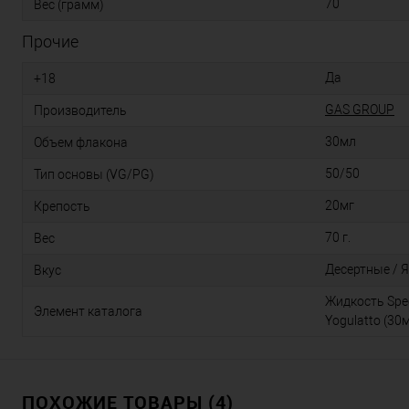
70
Вес (грамм)
Прочие
Да
+18
GAS GROUP
Производитель
30мл
Объем флакона
50/50
Тип основы (VG/PG)
20мг
Крепость
70 г.
Вес
Десертные / 
Вкус
Жидкость Speci
Элемент каталога
Yogulatto (30м
ПОХОЖИЕ ТОВАРЫ (4)