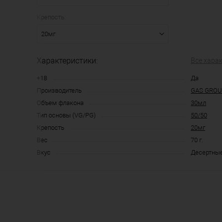
Крепость:
20мг
Характеристики:
Все хара
+18
Да
Производитель
GAS GRO
Объем флакона
30мл
Тип основы (VG/PG)
50/50
Крепость
20мг
Вес
70 г.
Вкус
Десертные