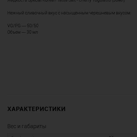
Жидкость Special Korean Taste Salt - Cherry Yogulatto (30мл)
Нежный сливочный вкус с насыщенным черешневым вкусом.
VG/PG — 50/50
Объем — 30 мл
ХАРАКТЕРИСТИКИ
Вес и габариты