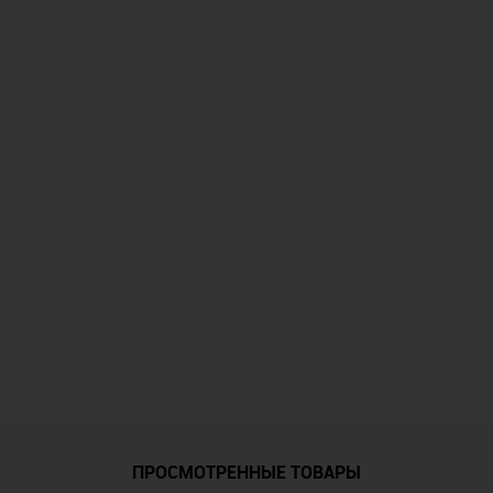
 клик
Сравнение
Купить в 1 клик
е
Недоступно
В избранное
а:
Объем флакона:
30мл
G/PG):
Тип основы (VG/PG):
50/50
Крепость:
20мг
ПРОСМОТРЕННЫЕ ТОВАРЫ