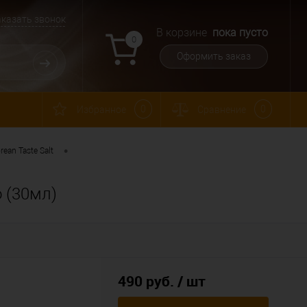
аказать звонок
В корзине
пока пусто
0
Оформить заказ
0
0
Избранное
Сравнение
•
rean Taste Salt
o (30мл)
490 руб.
/ шт