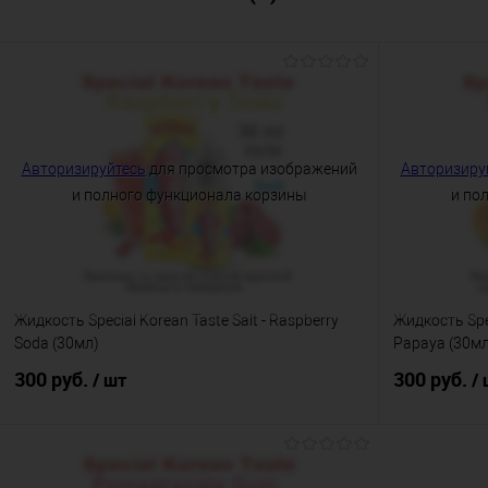
Авторизируйтесь
для просмотра изображений
Авторизиру
и полного функционала корзины
и по
Жидкость Special Korean Taste Salt - Raspberry
Жидкость Spec
Soda (30мл)
Papaya (30мл
300 руб.
300 руб.
/ шт
/
В корзину