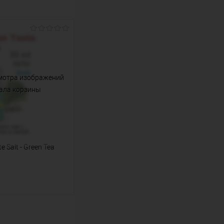
мотра изображений
ала корзины
 Salt - Green Tea
аться