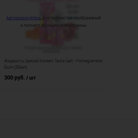
Купить в 1 клик
Сравнение
Купить в 1
Авторизируйтесь
для просмотра изображений
В избранное
В наличии
В избранно
и полного функционала корзины
Объем флакона:
Объем флакон
30мл
30мл
Тип основы (VG/PG):
Тип основы (V
Жидкость Special Korean Taste Salt - Pomegranate
50/50
50/50
Gum (30мл)
Крепость:
Крепость:
300 руб.
/ шт
20мг
20мг
Подписаться
Купить в 1 клик
Сравнение
В избранное
Недоступно