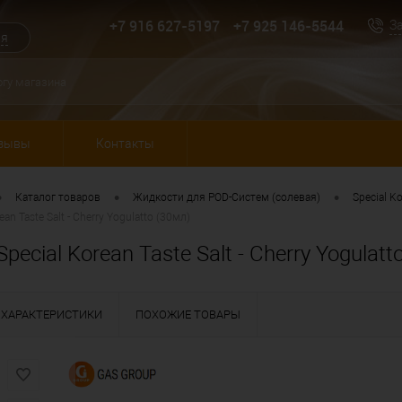
+7 916 627-5197
+7 925 146-5544
З
ия
зывы
Контакты
•
•
•
Каталог товаров
Жидкости для POD-Систем (солевая)
Special Ko
an Taste Salt - Cherry Yogulatto (30мл)
ecial Korean Taste Salt - Cherry Yogulatt
ХАРАКТЕРИСТИКИ
ПОХОЖИЕ ТОВАРЫ