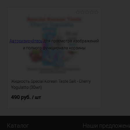
Объем флакона:
30мл
Тип основы (VG/PG):
50/50
Крепость:
Авторизируйтесь
для просмотра изображений
и полного функционала корзины
20мг
Жидкость Special Korean Taste Salt - Cherry
Yogulatto (30мл)
490 руб.
/ шт
Каталог
Наши предложен