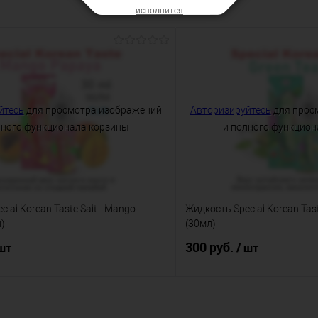
исполнится
йтесь
для просмотра изображений
Авторизируйтесь
для прос
лного функционала корзины
и полного функцион
ial Korean Taste Salt - Mango
Жидкость Special Korean Taste
)
(30мл)
300 руб.
 шт
/ шт
Подписаться
Подпис