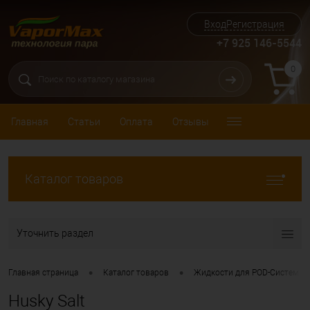
Вход
Регистрация
+7 925 146-5544
0
Главная
Статьи
Оплата
Отзывы
Каталог товаров
Уточнить раздел
•
•
Главная страница
Каталог товаров
Жидкости для POD-Систем (с
Husky Salt