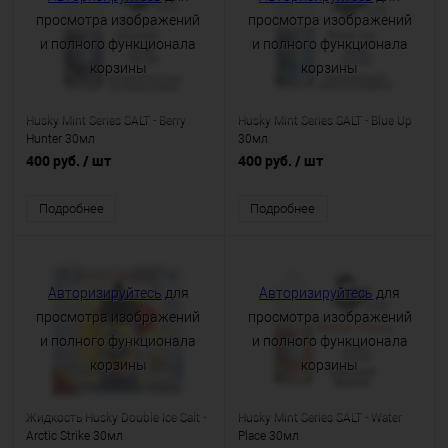
просмотра изображений
просмотра изображений
и полного функционала
и полного функционала
корзины
корзины
Husky Mint Series SALT - Berry
Husky Mint Series SALT - Blue Up
Hunter 30мл
30мл
400 руб.
/ шт
400 руб.
/ шт
Подробнее
Подробнее
Авторизируйтесь
для
Авторизируйтесь
для
просмотра изображений
просмотра изображений
и полного функционала
и полного функционала
корзины
корзины
Жидкость Husky Double Ice Salt -
Husky Mint Series SALT - Water
Arctic Strike 30мл
Place 30мл