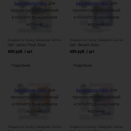
Авторизируйтесь
для
Авторизируйтесь
для
просмотра изображений
просмотра изображений
и полного функционала
и полного функционала
корзины
корзины
Жидкость Husky Malaysian Series
Жидкость Husky Malaysian Series
Salt - Lemon Flock 30мл
Salt - Berserk 30мл
450 руб.
/ шт
450 руб.
/ шт
Подробнее
Подробнее
Авторизируйтесь
для
Авторизируйтесь
для
просмотра изображений
просмотра изображений
и полного функционала
и полного функционала
корзины
корзины
Жидкость Husky Malaysian Series
Жидкость Husky Malaysian Series