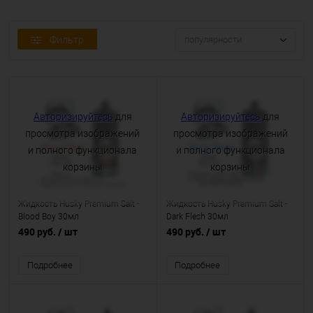
Фильтр
популярности
Авторизируйтесь
для
Авторизируйтесь
для
просмотра изображений
просмотра изображений
и полного функционала
и полного функционала
корзины
корзины
Жидкость Husky Premium Salt -
Жидкость Husky Premium Salt -
Blood Boy 30мл
Dark Flesh 30мл
490 руб.
/ шт
490 руб.
/ шт
Подробнее
Подробнее