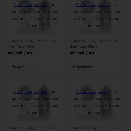
Авторизируйтесь
для
Авторизируйтесь
для
просмотра изображений
просмотра изображений
и полного функционала
и полного функционала
корзины
корзины
Жидкость Husky Premium Salt -
Жидкость Husky Premium Salt -
Miami Snow 30мл
Green Land 30мл
490 руб.
/ шт
490 руб.
/ шт
Подробнее
Подробнее
Авторизируйтесь
для
Авторизируйтесь
для
просмотра изображений
просмотра изображений
и полного функционала
и полного функционала
корзины
корзины
Жидкость Husky Premium Salt -
Жидкость Husky Premium Salt -