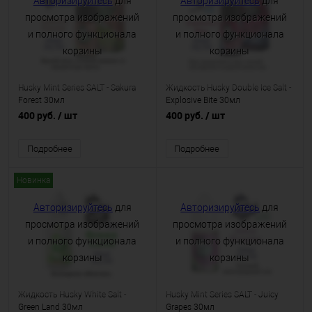
Авторизируйтесь
для
Авторизируйтесь
для
просмотра изображений
просмотра изображений
и полного функционала
и полного функционала
корзины
корзины
Husky Mint Series SALT - Sakura
Жидкость Husky Double Ice Salt -
Forest 30мл
Explosive Bite 30мл
400 руб.
/ шт
400 руб.
/ шт
Подробнее
Подробнее
Новинка
Авторизируйтесь
для
Авторизируйтесь
для
просмотра изображений
просмотра изображений
и полного функционала
и полного функционала
корзины
корзины
Жидкость Husky White Salt -
Husky Mint Series SALT - Juicy
Green Land 30мл
Grapes 30мл