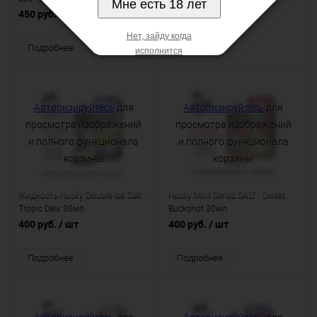
Мне есть 18 лет
450 руб.
/ шт
400 руб.
/ шт
Нет, зайду когда
Подробнее
Подробнее
исполнится
Авторизируйтесь
для
Авторизируйтесь
для
просмотра изображений
просмотра изображений
и полного функционала
и полного функционала
корзины
корзины
Жидкость Husky Double Ice Salt -
Husky Mint Series SALT - Sweet
Tropic Dew 30мл
Buckshot 30мл
400 руб.
/ шт
400 руб.
/ шт
Подробнее
Подробнее