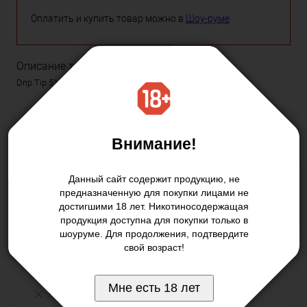
Оплатить и купить товар можно в
Шоу-руме
Описание товара:
Drip Tip 510 с плоским загубником
300 руб.
/ шт
Внимание!
Данный сайт содержит продукцию, не
Подписаться
предназначенную для покупки лицами не
достигшими 18 лет. Никотиносодержащая
продукция доступна для покупки только в
Купить в 1 клик
шоуруме. Для продолжения, подтвердите
свой возраст!
Нашли дешевле
Мне есть 18 лет
Недоступно