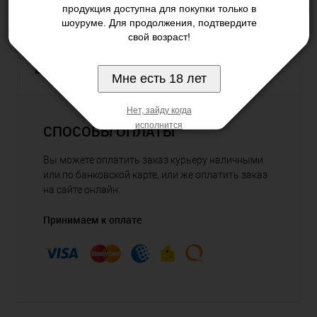
продукция доступна для покупки только в
шоуруме. Для продолжения, подтвердите
свой возраст!
Самовывоз
Бесплатно
Мне есть 18 лет
Нет, зайду когда
исполнится
СПОСОБЫ ОПЛАТЫ
Вы можете оплатить заказ курьеру наличными
или по банковской карте, или же оплатить заказ
на сайте онлайн.
Принимаем к оплате