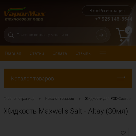
Вход
Регистрация
+7 925 146-5544
0
Главная
Статьи
Оплата
Отзывы
Каталог товаров
•
•
Главная страница
Каталог товаров
Жидкости для POD-Систем (с
Жидкость Maxwells Salt - Altay (30мл)