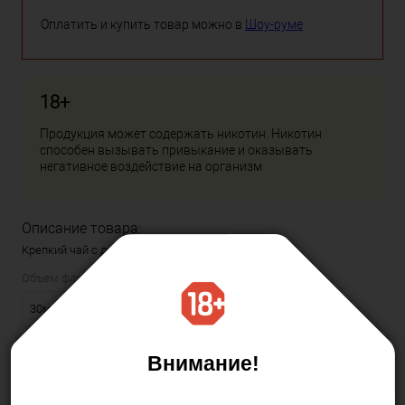
Оплатить и купить товар можно в
Шоу-руме
18+
Продукция может содержать никотин. Никотин
способен вызывать привыкание и оказывать
негативное воздействие на организм
Описание товара:
Крепкий чай с душистыми ягодами смородины.
Объем флакона:
30мл
Тип основы (VG/PG):
Внимание!
50/50